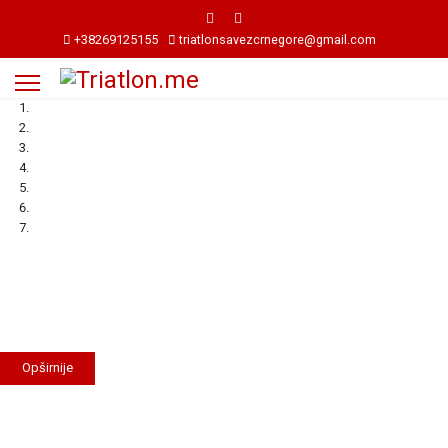
+38269125155
triatlonsavezcrnegore@gmail.com
Željko Mustur peti na Balkanskom
prvenstvu u triatlonu
Opširnije