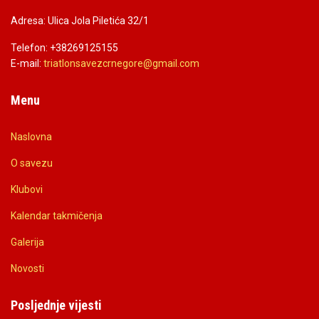
Adresa: Ulica Jola Piletića 32/1
Telefon: +38269125155
E-mail:
triatlonsavezcrnegore@gmail.co
m
Menu
Naslovna
O savezu
Klubovi
Kalendar takmičenja
Galerija
Novosti
Posljednje vijesti